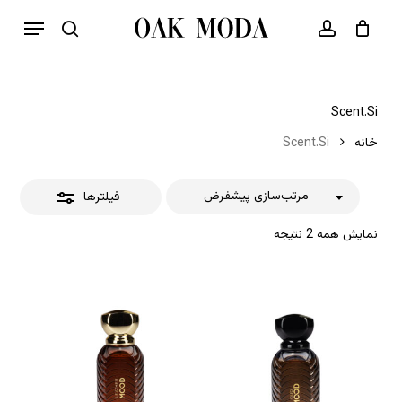
p
فهرست
o
بستن
حساب کاربری
سبد خرید
جستجو
بستن
n
فیلترها
t
Scent.Si
خانه
Scent.Si
مرتب‌سازی پیشفرض
فیلترها
نمایش همه 2 نتیجه