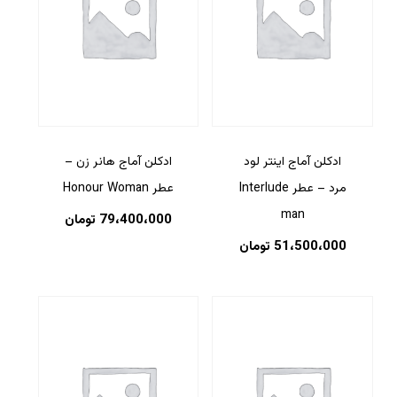
ادکلن آماج اینتر لود
ادکلن آماج هانر زن –
مرد – عطر Interlude
عطر Honour Woman
man
79،400،000
تومان
51،500،000
تومان