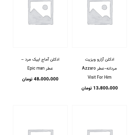
ادکلن آزارو ویزیت
ادکلن آماج اپیک مرد –
مردانه-عطر Azzaro
عطر Epic man
Visit For Him
48،000،000
تومان
13،800،000
تومان