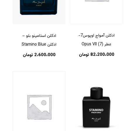
ادکلن آمواج اوپوس7-
ادکلن استامینو بلو –
عطر (7) Opus VII
ادکلن Stamino Blue
82،200،000
تومان
2،600،000
تومان
هیچ محصولی در سبد خرید نیست.
بازگشت به فروشگاه