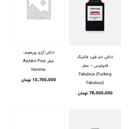
ادکلن آزارو پورهوم-
ادکلن تام فورد فاکینگ
عطر Azzaro Pour
فابولوس – عطر
Homme
Fabulous (Fucking
10،700،000
تومان
Fabulous)
78،000،000
تومان