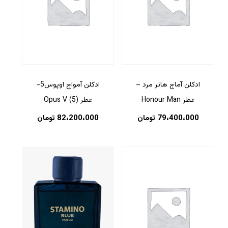
ادکلن آماج هانر مرد –
ادکلن آمواج اوپوس5-
عطر Honour Man
عطر (5) Opus V
79،400،000
تومان
82،200،000
تومان