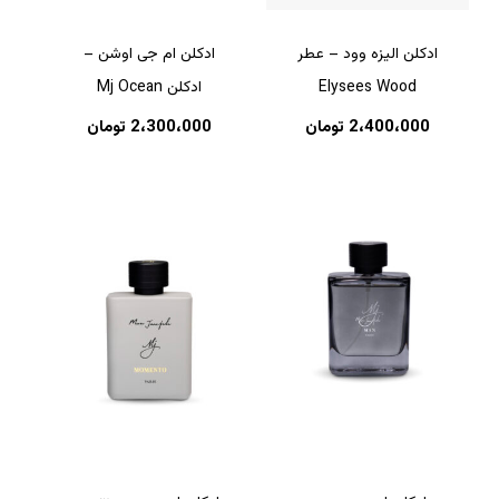
ادکلن الیزه وود – عطر
ادکلن ام جی اوشن –
Elysees Wood
ادکلن Mj Ocean
2،400،000
تومان
2،300،000
تومان