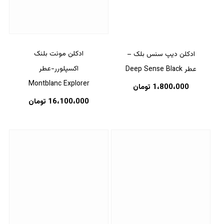
ادکلن مونت بلنک
ادکلن دیپ سنس بلک –
اکسپلورر-عطر
عطر Deep Sense Black
Montblanc Explorer
1،800،000
تومان
16،100،000
تومان