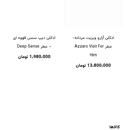
ادکلن آزارو ویزیت مردانه-
ادکلن دیپ سنس قهوه ای
عطر Azzaro Visit For
– عطر Deep Sense
Him
1،980،000
تومان
13،800،000
تومان
کالاها