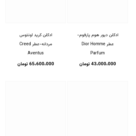
ادکلن دیور هوم پارفوم-
ادکلن کرید اونتوس
عطر Dior Homme
مردانه-عطر Creed
Aventus
Parfum
43،000،000
تومان
65،600،000
تومان