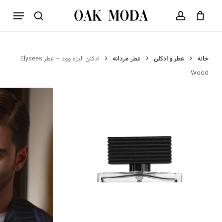
p
فهرست
o
بستن
حساب کاربری
سبد خرید
جستجو
n
t
خانه
عطر و ادکلن
عطر مردانه
ادکلن الیزه وود – عطر Elysees
Wood