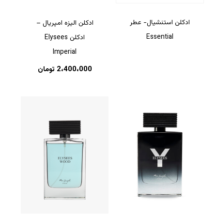
ادکلن استنشیال- عطر
ادکلن الیزه امپریال –
Essential
ادکلن Elysees
Imperial
2،400،000
تومان
هیچ محصولی در سبد خرید نیست.
بازگشت به فروشگاه