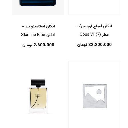
ادکلن آمواج اوپوس7-
ادکلن استامینو بلو –
عطر (7) Opus VII
ادکلن Stamino Blue
82،200،000
تومان
2،600،000
تومان