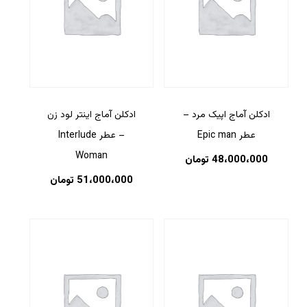
ادکلن آماج اپیک مرد –
ادکلن آماج اینتر لود زن
عطر Epic man
– عطر Interlude
Woman
48،000،000
تومان
51،000،000
تومان