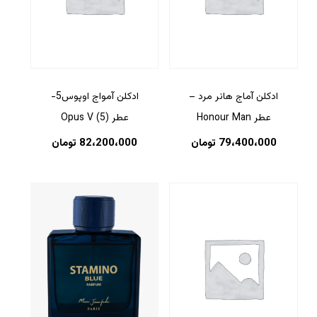
ادکلن آماج هانر مرد –
ادکلن آمواج اوپوس5-
عطر Honour Man
عطر (5) Opus V
79،400،000
تومان
82،200،000
تومان