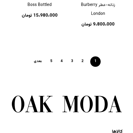
زنانه-عطر Burberry
Boss Bottled
London
15،980،000
تومان
9،800،000
تومان
1
2
3
4
5
بعدی
کالاها