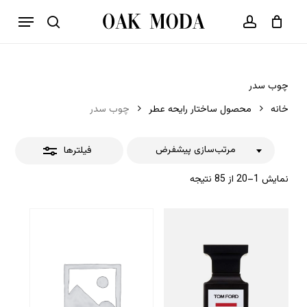
p
فهرست
o
بستن
حساب کاربری
سبد خرید
جستجو
بستن
n
فیلترها
t
چوب سدر
خانه
محصول ساختار رایحه عطر
چوب سدر
مرتب‌سازی پیشفرض
فیلترها
نمایش 1–20 از 85 نتیجه