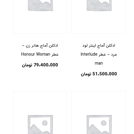
ادکلن آماج اینتر لود
ادکلن آماج هانر زن –
مرد – عطر Interlude
عطر Honour Woman
man
79،400،000
تومان
51،500،000
تومان