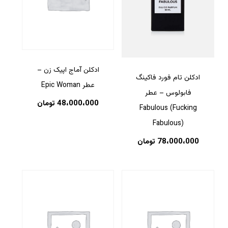
ادکلن آماج اپیک زن –
ادکلن تام فورد فاکینگ
عطر Epic Woman
فابولوس – عطر
48،000،000
تومان
Fabulous (Fucking
Fabulous)
78،000،000
تومان