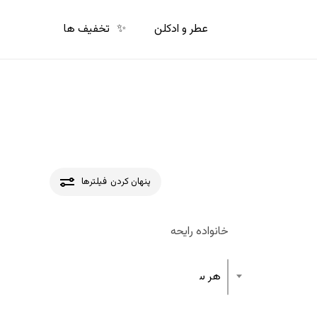
p
o
عطر و ادکلن
✨
تخفیف ها
n
t
پنهان کردن
فیلترها
خانواده رایحه
هر ساختار رایحه عطر