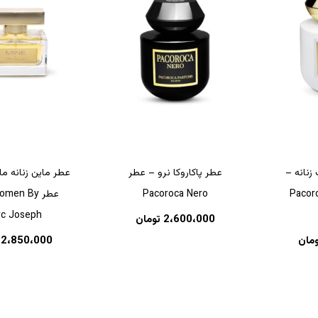
زنانه –
عطر پاکاروکا نرو – عطر
عطر ماین زنانه م
Pacoroc
Pacoroca Nero
عطر men By
c Joseph
2،600،000
تومان
ومان
2،850،000