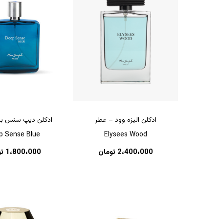
ادکلن الیزه وود – عطر
ادکلن دیپ سنس بل
p Sense Blue
Elysees Wood
2،400،000
تومان
1،800،000
ت