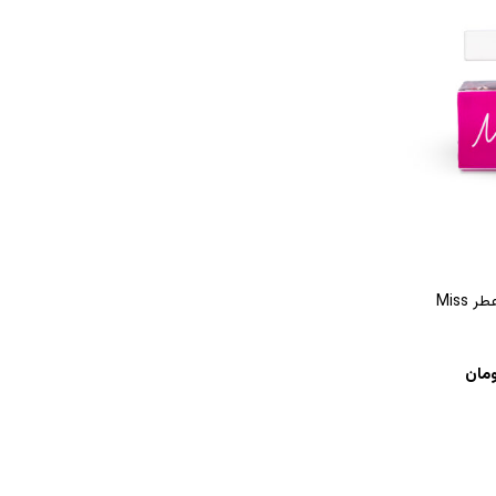
عطر میس ماین – عطر Miss
ومان