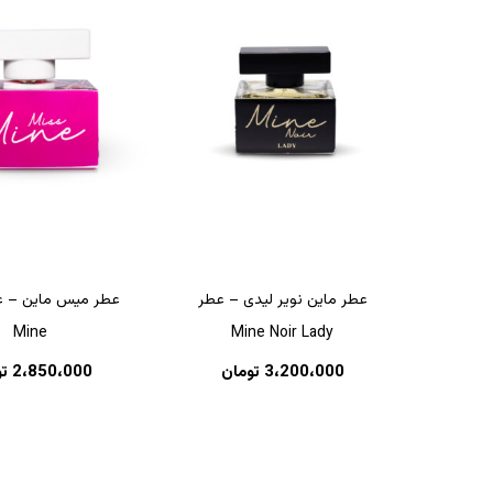
عطر ماین نویر لیدی – عطر
Mine
Mine Noir Lady
3،200،000
تومان
2،850،000
ت