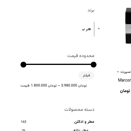
برند
هر برند
محدوده قیمت
اسپرت –
حداقل
حداکثر
فیلتر
قیمت
قیمت
3،980،000 تومان
—
1،800،000 تومان
قیمت:
تومان
دسته محصولات
عطر و ادکلن
163
عطر زنانه
76