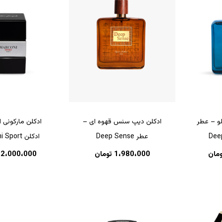
و – عطر
ادکلن دیپ سنس قهوه ای –
ادکلن مارکونی 
Dee
عطر Deep Sense
ادکلن Marconi Sport
ومان
1،980،000
تومان
2،000،000