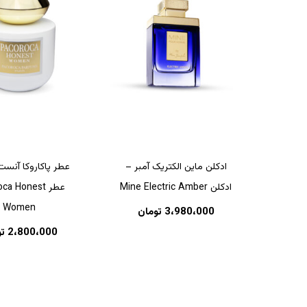
هیچ محصولی در سبد خرید نیست.
ادکلن ماین الکتریک آمبر –
عطر پاکاروکا آنست 
ادکلن Mine Electric Amber
عطر a Honest
بازگشت به فروشگاه
Women
3،980،000
تومان
2،800،000
ت