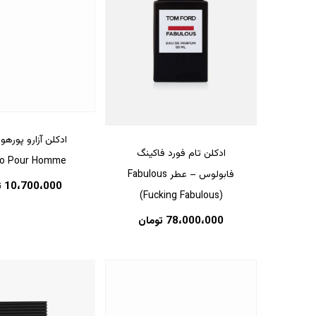
ادکلن آزارو پوره
ادکلن تام فورد فاکینگ
ro Pour Homme
فابولوس – عطر Fabulous
10،700،000
ت
(Fucking Fabulous)
78،000،000
تومان