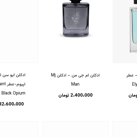
ادکلن ایو سن ل
– عطر
ادکلن ام جی من – ادکلن Mj
اپیوم-
Man
El
t Black Opium
ومان
2،400،000
تومان
32،600،000