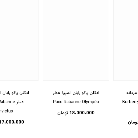
مردانه-
ادکلن پاکو رابان المپیا-عطر
ادکلن پاکو رابان 
Burberry 
Paco Rabanne Olympéa
عطر banne
nvictus
18،000،000
تومان
ومان
17،000،000