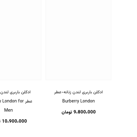
ادکلن باربری لندن زنانه-عطر
ادکلن باربری لندن 
Burberry London
عطر London for
Men
9،800،000
تومان
10،900،000
ت