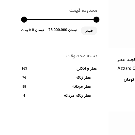
محدوده قیمت
حداقل
حداکثر
78،000،000 تومان
—
0 تومان
قیمت:
فیلتر
قیمت
قیمت
دسته محصولات
 لجند-عطر
عطر و ادکلن
Azzaro 
163
عطر زنانه
76
تومان
عطر مردانه
88
عطر زنانه مردانه
4