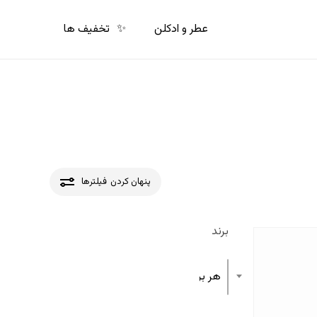
p
o
عطر و ادکلن
✨
تخفیف ها
n
t
پنهان کردن
فیلترها
برند
هر برند