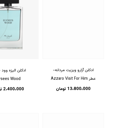
ادکلن آزارو ویزیت مردانه-
ادکلن الیزه وود 
عطر Azzaro Visit For Him
ysees Wood
13،800،000
تومان
2،400،000
ت