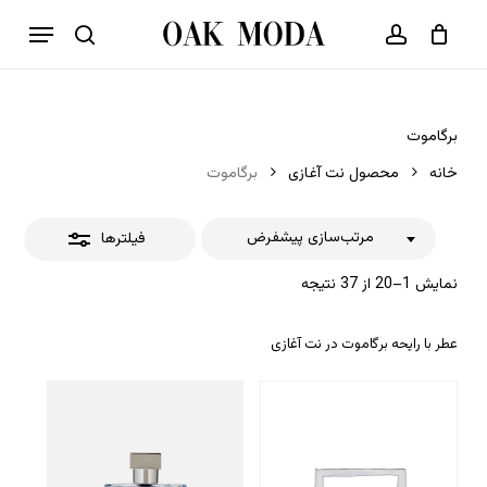
p
فهرست
o
بستن
حساب کاربری
سبد خرید
جستجو
بستن
n
فیلترها
t
برگاموت
خانه
محصول نت آغازی
برگاموت
مرتب‌سازی پیشفرض
فیلترها
نمایش 1–20 از 37 نتیجه
عطر با رایحه برگاموت در نت آغازی