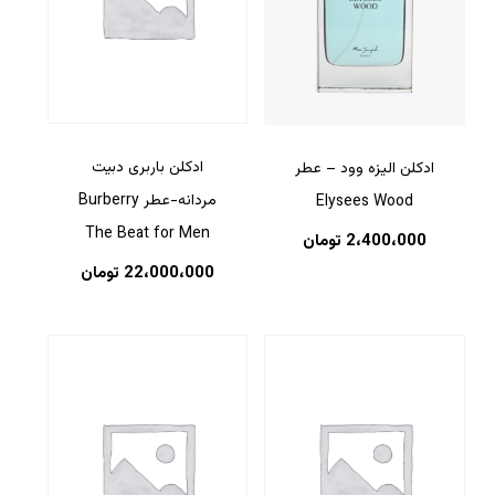
ادکلن باربری دبیت
ادکلن الیزه وود – عطر
مردانه-عطر Burberry
Elysees Wood
The Beat for Men
2،400،000
تومان
22،000،000
تومان