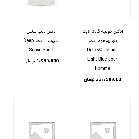
ادکلن دولچه گابانا لایت
ادکلن دیپ سنس
بلو پورهوم-عطر
اسپرت – عطر Deep
Dolce&Gabbana
Sense Sport
Light Blue pour
1،980،000
تومان
Homme
33،750،000
تومان