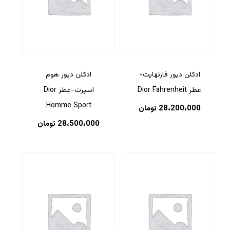
ادکلن دیور فارنهایت-
ادکلن دیور هوم
عطر Dior Fahrenheit
اسپرت-عطر Dior
Homme Sport
28،200،000
تومان
28،500،000
تومان