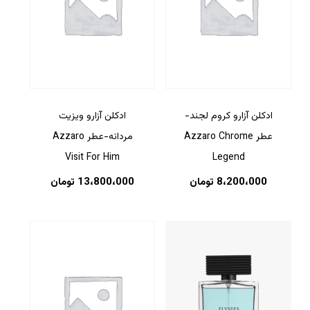
ادکلن آزارو کروم لجند-
ادکلن آزارو ویزیت
عطر Azzaro Chrome
مردانه-عطر Azzaro
Visit For Him
Legend
8،200،000
تومان
13،800،000
تومان