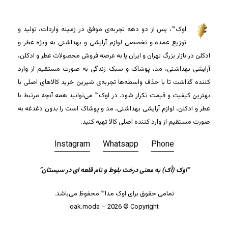
اوک™، پس از دو دهه تجربه‌ی موفق در زمینه واردات، تولید و
توزیع عمده و تخصصی لوازم آرایشی و بهداشتی به ویژه عطر و
ادکلن در بازار بزرگ تهران و ایران پا به عرصه فروش محصولات عطر و ادکلن،
آرایشی بهداشتی، مد، پوشاک و سبک زندگی به صورت مستقیم از وارد
کننده گذاشت تا با حذف واسطه‌ها تجربه‌ی شیرین خرید کالاهای اصلی با
بهترین کیفیت و قیمت تکرار شود. در اوک™ می‌توانید همه آنچه مرتبط با
عطر و ادکلن، لوازم آرایشی بهداشتی، مد و پوشاک است را بدون دغدغه به
صورت مستقیم از وارد کننده اصلی کالا تهیه کنید.
Instagram
Whatsapp
Phone
جمع جزء:
0
تومان
“اوک (اُک) به معنی درخت بلوط و نام قلعه ای در سیستان”
تمامی حقوق برای اوک مدا™ محفوظ می‌باشد.
مشاهده سبد خرید
تسویه حساب
oak.moda – 2026 © Copyright