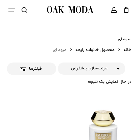
p
فهرست
o
بستن
حساب کاربری
سبد خرید
جستجو
بستن
n
فیلترها
t
میوه ای
خانه
محصول خانواده رایحه
میوه ای
مرتب‌سازی پیشفرض
فیلترها
در حال نمایش یک نتیجه