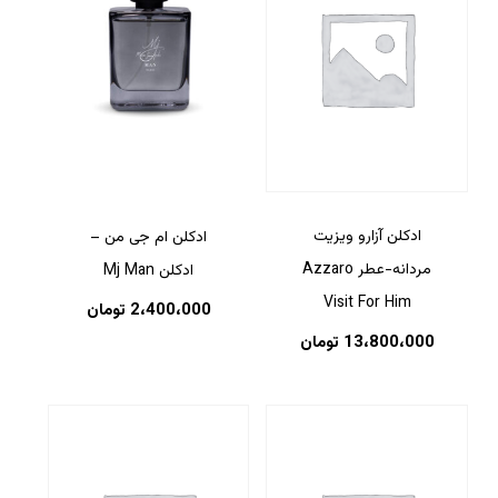
ادکلن آزارو ویزیت
ادکلن ام جی من –
مردانه-عطر Azzaro
ادکلن Mj Man
Visit For Him
2،400،000
تومان
13،800،000
تومان