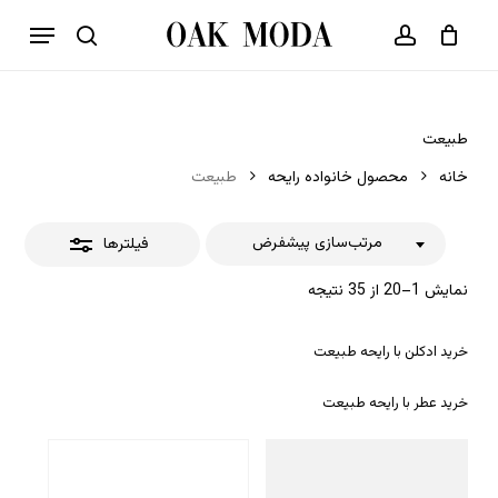
p
فهرست
o
بستن
حساب کاربری
سبد خرید
جستجو
بستن
n
فیلترها
t
طبیعت
خانه
محصول خانواده رایحه
طبیعت
مرتب‌سازی پیشفرض
فیلترها
نمایش 1–20 از 35 نتیجه
خرید ادکلن با رایحه طبیعت
خرید عطر با رایحه طبیعت