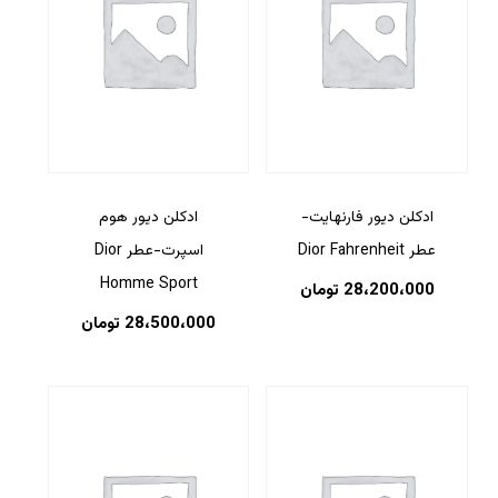
ادکلن دیور فارنهایت-
ادکلن دیور هوم
عطر Dior Fahrenheit
اسپرت-عطر Dior
Homme Sport
28،200،000
تومان
28،500،000
تومان