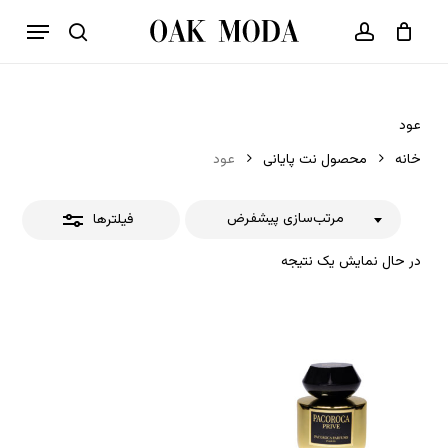
p
فهرست
o
بستن
حساب کاربری
سبد خرید
جستجو
بستن
n
فیلترها
t
عود
خانه
محصول نت پایانی
عود
مرتب‌سازی پیشفرض
فیلترها
در حال نمایش یک نتیجه