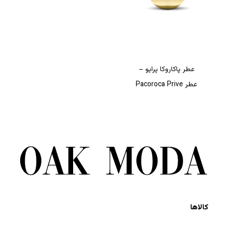
عطر پاکاروکا پرایو –
عطر Pacoroca Prive
کالاها