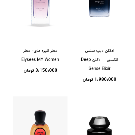
ادکلن دیپ سنس
عطر الیزه مای- عطر
الکسیر – ادکلن Deep
Elysees MY Women
Sense Elixir
3،150،000
تومان
1،980،000
تومان