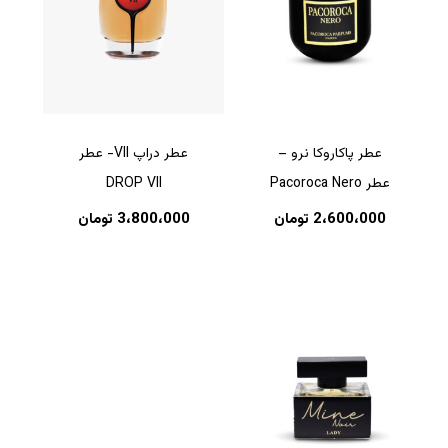
عطر پاکاروکا نرو –
عطر دراپ VII- عطر
عطر Pacoroca Nero
DROP VII
2،600،000
تومان
3،800،000
تومان
هیچ محصولی در سبد خرید نیست.
بازگشت به فروشگاه