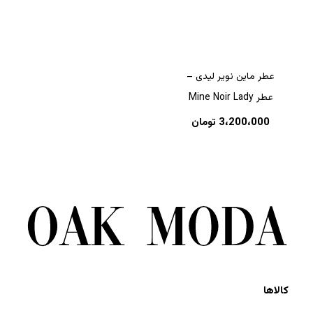
عطر ماین نویر لیدی –
عطر Mine Noir Lady
3،200،000
تومان
کالاها