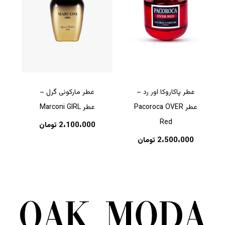
عطر پاکاروکا اور رد –
عطر مارکونی گرل –
عطر Pacoroca OVER
عطر Marconi GIRL
Red
2،100،000
تومان
2،500،000
تومان