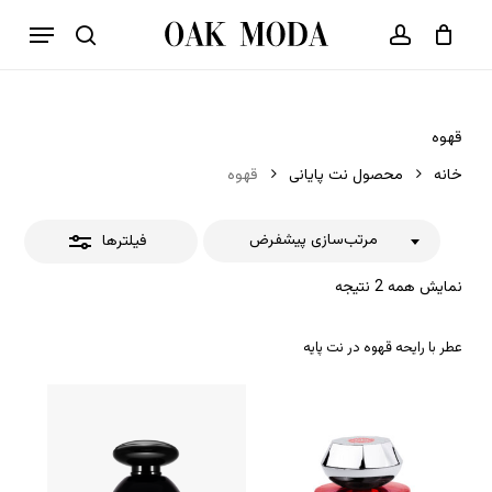
p
فهرست
o
بستن
حساب کاربری
سبد خرید
جستجو
بستن
n
فیلترها
t
قهوه
خانه
محصول نت پایانی
قهوه
مرتب‌سازی پیشفرض
فیلترها
نمایش همه 2 نتیجه
عطر با رایحه قهوه در نت پایه