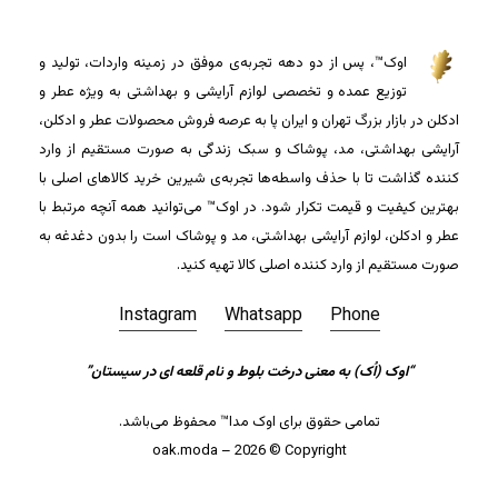
اوک™، پس از دو دهه تجربه‌ی موفق در زمینه واردات، تولید و
توزیع عمده و تخصصی لوازم آرایشی و بهداشتی به ویژه عطر و
ادکلن در بازار بزرگ تهران و ایران پا به عرصه فروش محصولات عطر و ادکلن،
آرایشی بهداشتی، مد، پوشاک و سبک زندگی به صورت مستقیم از وارد
کننده گذاشت تا با حذف واسطه‌ها تجربه‌ی شیرین خرید کالاهای اصلی با
بهترین کیفیت و قیمت تکرار شود. در اوک™ می‌توانید همه آنچه مرتبط با
عطر و ادکلن، لوازم آرایشی بهداشتی، مد و پوشاک است را بدون دغدغه به
صورت مستقیم از وارد کننده اصلی کالا تهیه کنید.
Instagram
Whatsapp
Phone
“اوک (اُک) به معنی درخت بلوط و نام قلعه ای در سیستان”
جمع جزء:
0
تومان
تمامی حقوق برای اوک مدا™ محفوظ می‌باشد.
مشاهده سبد خرید
تسویه حساب
oak.moda – 2026 © Copyright