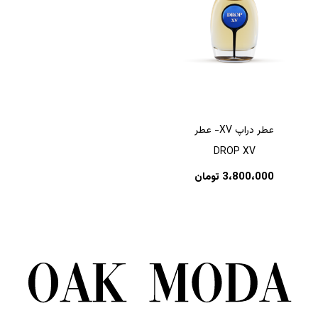
عطر دراپ XV- عطر
DROP XV
3،800،000
تومان