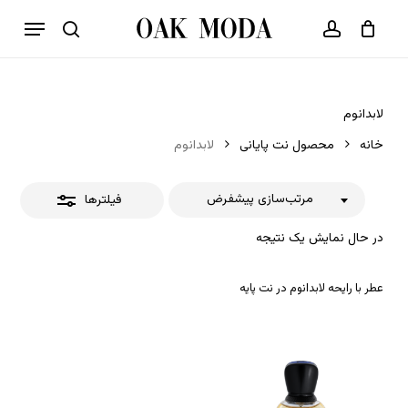
p
فهرست
o
بستن
حساب کاربری
سبد خرید
جستجو
بستن
n
فیلترها
t
لابدانوم
خانه
محصول نت پایانی
لابدانوم
مرتب‌سازی پیشفرض
فیلترها
در حال نمایش یک نتیجه
عطر با رایحه لابدانوم در نت پایه