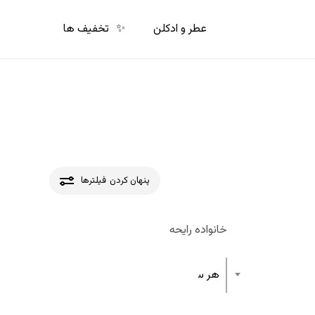
p
o
عطر و ادکلن
✨
تخفیف ها
n
t
پنهان کردن
فیلترها
خانواده رایحه
هر ساختار رایحه عطر