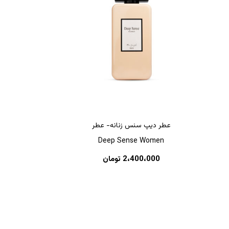
هیچ محصولی در سبد خرید نیست.
عطر دیپ سنس زنانه- عطر
Deep Sense Women
بازگشت به فروشگاه
2،400،000
تومان