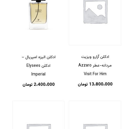
ادکلن آزارو ویزیت
ادکلن الیزه امپریال –
مردانه-عطر Azzaro
ادکلن Elysees
Visit For Him
Imperial
13،800،000
تومان
2،400،000
تومان