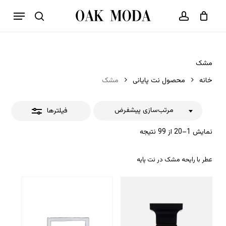
p
فهرست
o
بستن
حساب کاربری
سبد خرید
جستجو
بستن
n
فیلترها
t
مشک
خانه
محصول نت پایانی
مشک
مرتب‌سازی پیشفرض
فیلترها
نمایش 1–20 از 99 نتیجه
عطر با رایحه مشک در نت پایه