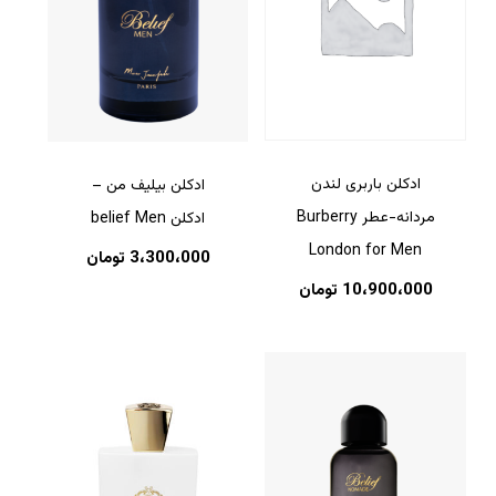
بازگشت به فروشگاه
ادکلن باربری لندن
ادکلن بیلیف من –
مردانه-عطر Burberry
ادکلن belief Men
London for Men
3،300،000
تومان
10،900،000
تومان