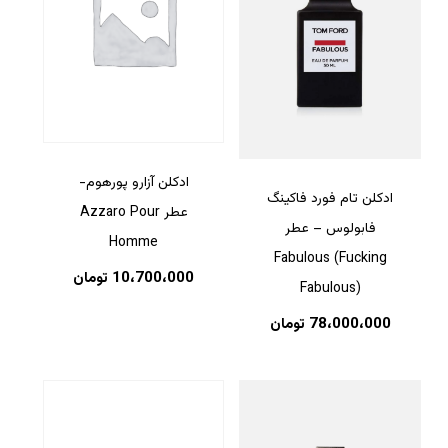
ادکلن آزارو پورهوم-
ادکلن تام فورد فاکینگ
عطر Azzaro Pour
فابولوس – عطر
Homme
Fabulous (Fucking
10،700،000
تومان
Fabulous)
78،000،000
تومان