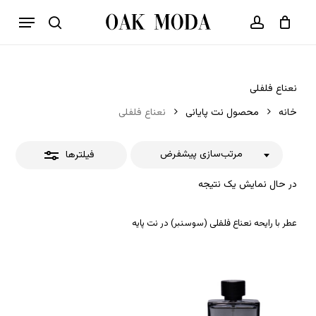
p
فهرست
o
بستن
حساب کاربری
سبد خرید
جستجو
بستن
n
فیلترها
t
نعناع فلفلی
خانه
محصول نت پایانی
نعناع فلفلی
مرتب‌سازی پیشفرض
فیلترها
در حال نمایش یک نتیجه
عطر با رایحه نعناع فلفلی (سوسنبر) در نت پایه