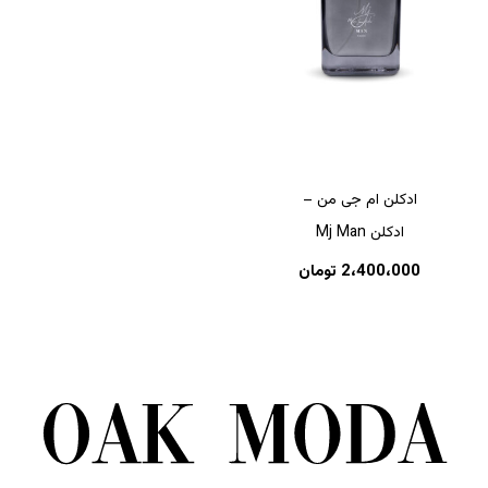
ادکلن ام جی من –
ادکلن Mj Man
2،400،000
تومان