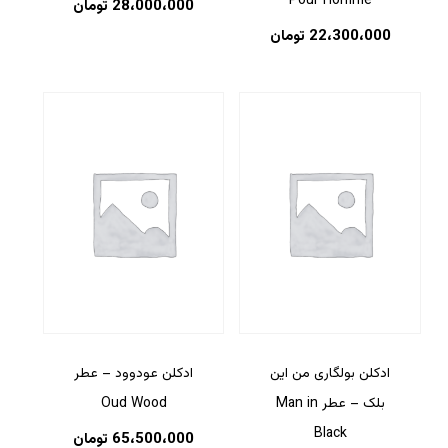
Pour Homme
28،000،000
تومان
22،300،000
تومان
ادکلن بولگاری من این
ادکلن عودوود – عطر
بلک – عطر Man in
Oud Wood
Black
65،500،000
تومان