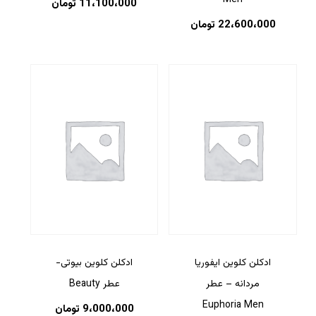
Men
11،100،000
تومان
22،600،000
تومان
ادکلن کلوین ایفوریا
ادکلن کلوین بیوتی-
مردانه – عطر
عطر Beauty
Euphoria Men
9،000،000
تومان