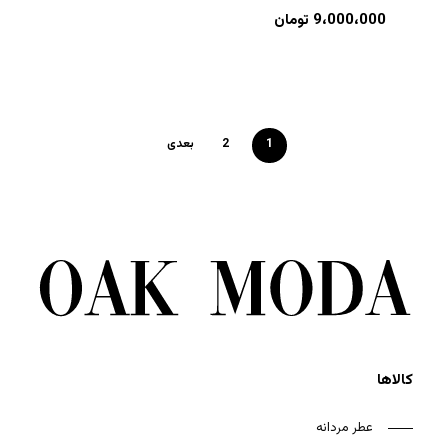
9،000،000
تومان
1
2
بعدی
کالاها
عطر مردانه