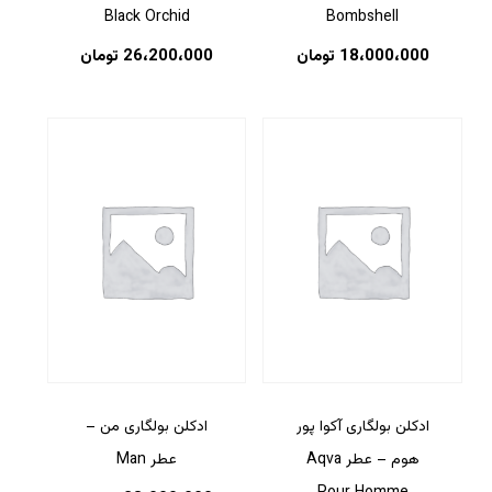
Black Orchid
Bombshell
18،000،000
تومان
26،200،000
تومان
هیچ محصولی در سبد خرید نیست.
بازگشت به فروشگاه
ادکلن بولگاری آکوا پور
ادکلن بولگاری من –
هوم – عطر Aqva
عطر Man