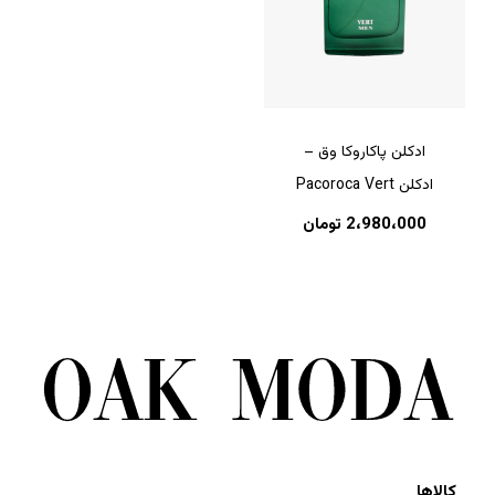
ادکلن پاکاروکا وق –
ادکلن Pacoroca Vert
2،980،000
تومان
کالاها