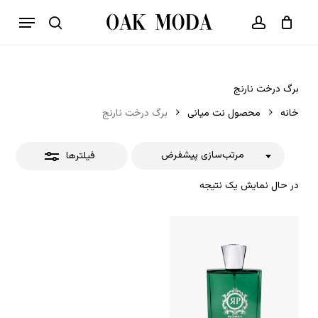
p
فهرست
o
بستن
حساب کاربری
سبد خرید
جستجو
بستن
n
فیلترها
t
برگ درخت نارنج
خانه
محصول نت میانی
برگ درخت نارنج
مرتب‌سازی پیشفرض
فیلترها
در حال نمایش یک نتیجه