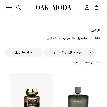
p
فهرست
o
بستن
حساب کاربری
سبد خرید
جستجو
بستن
n
فیلترها
t
دارچین
خانه
محصول نت میانی
دارچین
مرتب‌سازی پیشفرض
فیلترها
نمایش همه 5 نتیجه