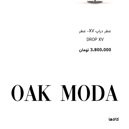
هیچ محصولی در سبد خرید نیست.
عطر دراپ XV- عطر
DROP XV
بازگشت به فروشگاه
3،800،000
تومان
کالاها