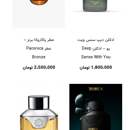
ادکلن دیپ سنس ویت
عطر پاکاروکا برنز –
یو – ادکلن Deep
عطر Pacoroca
Bronze
Sense With You
1،800،000
تومان
2،500،000
تومان