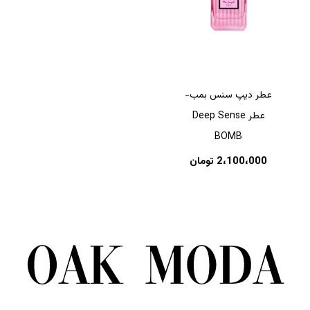
عطر دیپ سنس بمب-
عطر Deep Sense
BOMB
2،100،000
تومان