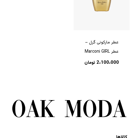
عطر مارکونی گرل –
عطر Marconi GIRL
2،100،000
تومان
کالاها