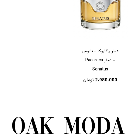
عطر پاکاروکا سناتوس
– عطر Pacoroca
Senatus
2،980،000
تومان
هیچ محصولی در سبد خرید نیست.
بازگشت به فروشگاه