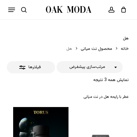
p
فهرست
o
بستن
حساب کاربری
سبد خرید
جستجو
بستن
n
فیلترها
t
هل
خانه
محصول نت میانی
هل
مرتب‌سازی پیشفرض
فیلترها
نمایش همه 3 نتیجه
عطر با رایحه هل در نت میانی