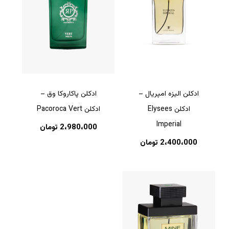
ادکلن الیزه امپریال –
ادکلن پاکاروکا وق –
ادکلن Elysees
ادکلن Pacoroca Vert
Imperial
2،980،000
تومان
2،400،000
تومان