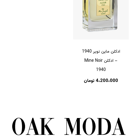
ادکلن ماین نویر 1940
– ادکلن Mine Noir
1940
4،200،000
تومان
هیچ محصولی در سبد خرید نیست.
بازگشت به فروشگاه