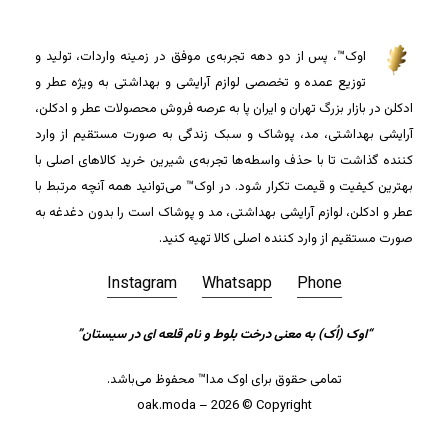
اوک™، پس از دو دهه تجربه‌ی موفق در زمینه واردات، تولید و
توزیع عمده و تخصصی لوازم آرایشی و بهداشتی به ویژه عطر و
ادکلن در بازار بزرگ تهران و ایران پا به عرصه فروش محصولات عطر و ادکلن،
آرایشی بهداشتی، مد، پوشاک و سبک زندگی به صورت مستقیم از وارد
کننده گذاشت تا با حذف واسطه‌ها تجربه‌ی شیرین خرید کالاهای اصلی با
بهترین کیفیت و قیمت تکرار شود. در اوک™ می‌توانید همه آنچه مرتبط با
عطر و ادکلن، لوازم آرایشی بهداشتی، مد و پوشاک است را بدون دغدغه به
صورت مستقیم از وارد کننده اصلی کالا تهیه کنید.
Instagram
Whatsapp
Phone
“اوک (اُک) به معنی درخت بلوط و نام قلعه ای در سیستان”
جمع جزء:
0
تومان
تمامی حقوق برای اوک مدا™ محفوظ می‌باشد.
مشاهده سبد خرید
تسویه حساب
oak.moda – 2026 © Copyright