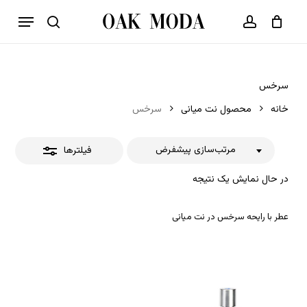
p
فهرست
o
بستن
حساب کاربری
سبد خرید
جستجو
بستن
n
فیلترها
t
سرخس
خانه
محصول نت میانی
سرخس
مرتب‌سازی پیشفرض
فیلترها
در حال نمایش یک نتیجه
عطر با رایحه سرخس در نت میانی