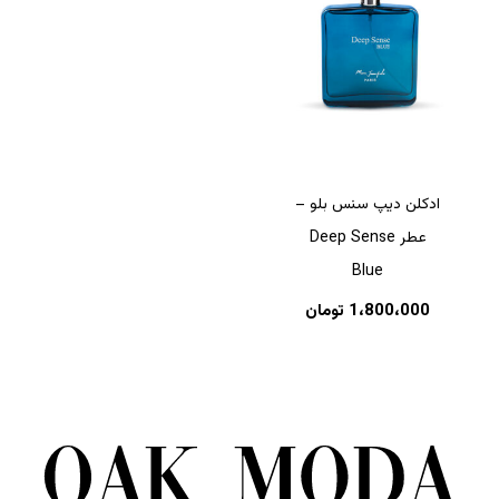
ادکلن دیپ سنس بلو –
عطر Deep Sense
Blue
1،800،000
تومان