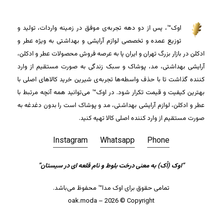
اوک™، پس از دو دهه تجربه‌ی موفق در زمینه واردات، تولید و
توزیع عمده و تخصصی لوازم آرایشی و بهداشتی به ویژه عطر و
ادکلن در بازار بزرگ تهران و ایران پا به عرصه فروش محصولات عطر و ادکلن،
آرایشی بهداشتی، مد، پوشاک و سبک زندگی به صورت مستقیم از وارد
کننده گذاشت تا با حذف واسطه‌ها تجربه‌ی شیرین خرید کالاهای اصلی با
بهترین کیفیت و قیمت تکرار شود. در اوک™ می‌توانید همه آنچه مرتبط با
عطر و ادکلن، لوازم آرایشی بهداشتی، مد و پوشاک است را بدون دغدغه به
صورت مستقیم از وارد کننده اصلی کالا تهیه کنید.
Instagram
Whatsapp
Phone
“اوک (اُک) به معنی درخت بلوط و نام قلعه ای در سیستان”
جمع جزء:
0
تومان
تمامی حقوق برای اوک مدا™ محفوظ می‌باشد.
مشاهده سبد خرید
تسویه حساب
oak.moda – 2026 © Copyright