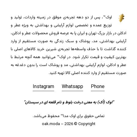
اوک™، پس از دو دهه تجربه‌ی موفق در زمینه واردات، تولید و
توزیع عمده و تخصصی لوازم آرایشی و بهداشتی به ویژه عطر و
ادکلن در بازار بزرگ تهران و ایران پا به عرصه فروش محصولات عطر و ادکلن،
آرایشی بهداشتی، مد، پوشاک و سبک زندگی به صورت مستقیم از وارد
کننده گذاشت تا با حذف واسطه‌ها تجربه‌ی شیرین خرید کالاهای اصلی با
بهترین کیفیت و قیمت تکرار شود. در اوک™ می‌توانید همه آنچه مرتبط با
عطر و ادکلن، لوازم آرایشی بهداشتی، مد و پوشاک است را بدون دغدغه به
صورت مستقیم از وارد کننده اصلی کالا تهیه کنید.
Instagram
Whatsapp
Phone
“اوک (اُک) به معنی درخت بلوط و نام قلعه ای در سیستان”
جمع جزء:
0
تومان
تمامی حقوق برای اوک مدا™ محفوظ می‌باشد.
مشاهده سبد خرید
تسویه حساب
oak.moda – 2026 © Copyright