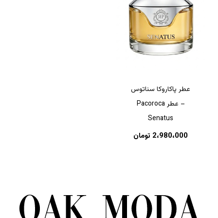
هیچ محصولی در سبد خرید نیست.
عطر پاکاروکا سناتوس
بازگشت به فروشگاه
– عطر Pacoroca
Senatus
2،980،000
تومان