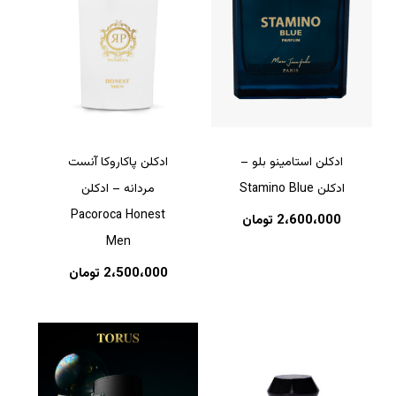
ادکلن استامینو بلو –
ادکلن پاکاروکا آنست
ادکلن Stamino Blue
مردانه – ادکلن
Pacoroca Honest
2،600،000
تومان
Men
2،500،000
تومان