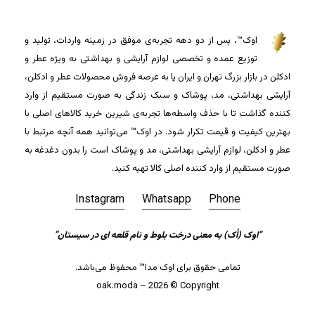
اوک™، پس از دو دهه تجربه‌ی موفق در زمینه واردات، تولید و
توزیع عمده و تخصصی لوازم آرایشی و بهداشتی به ویژه عطر و
ادکلن در بازار بزرگ تهران و ایران پا به عرصه فروش محصولات عطر و ادکلن،
آرایشی بهداشتی، مد، پوشاک و سبک زندگی به صورت مستقیم از وارد
کننده گذاشت تا با حذف واسطه‌ها تجربه‌ی شیرین خرید کالاهای اصلی با
بهترین کیفیت و قیمت تکرار شود. در اوک™ می‌توانید همه آنچه مرتبط با
عطر و ادکلن، لوازم آرایشی بهداشتی، مد و پوشاک است را بدون دغدغه به
صورت مستقیم از وارد کننده اصلی کالا تهیه کنید.
Instagram
Whatsapp
Phone
جمع جزء:
0
تومان
“اوک (اُک) به معنی درخت بلوط و نام قلعه ای در سیستان”
تمامی حقوق برای اوک مدا™ محفوظ می‌باشد.
مشاهده سبد خرید
تسویه حساب
oak.moda – 2026 © Copyright