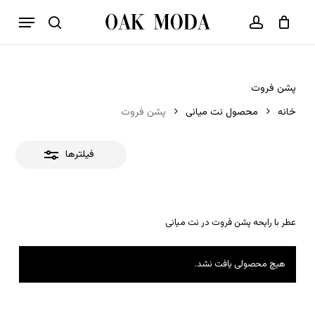
p
فهرست
o
بستن
حساب کاربری
سبد خرید
جستجو
بستن
n
فیلترها
t
پشن فروت
خانه
محصول نت میانی
پشن فروت
فیلترها
عطر با رایحه پشن فروت در نت میانی
هیچ محصولی یافت نشد.
هیچ محصولی در سبد خرید نیست.
بازگشت به فروشگاه