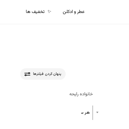
p
o
عطر و ادکلن
✨
تخفیف ها
n
t
پنهان کردن
فیلترها
خانواده رایحه
هر ساختار رایحه عطر