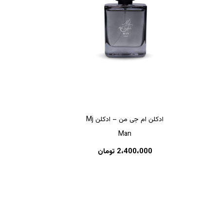
هیچ محصولی در سبد خرید نیست.
ادکلن ام جی من – ادکلن Mj
Man
بازگشت به فروشگاه
2،400،000
تومان