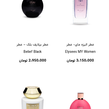
عطر الیزه مای- عطر
عطر بیلایف بلک – عطر
Belief Black
Elysees MY Women
3،150،000
تومان
2،950،000
تومان