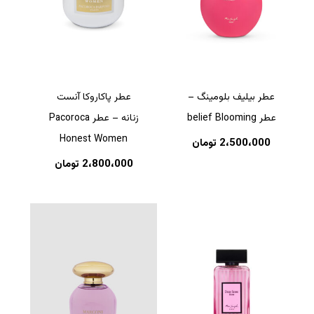
عطر بیلیف بلومینگ –
عطر پاکاروکا آنست
عطر belief Blooming
زنانه – عطر Pacoroca
Honest Women
2،500،000
تومان
2،800،000
تومان