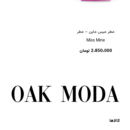
عطر میس ماین – عطر
Miss Mine
2،850،000
تومان
کالاها