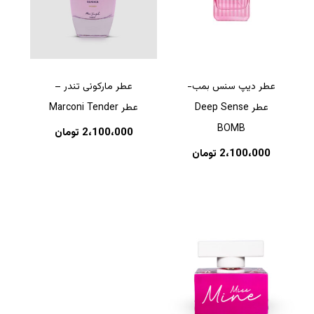
عطر دیپ سنس بمب-
عطر مارکونی تندر –
عطر Deep Sense
عطر Marconi Tender
BOMB
2،100،000
تومان
2،100،000
تومان