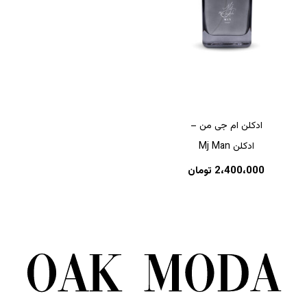
ادکلن ام جی من –
ادکلن Mj Man
2،400،000
تومان