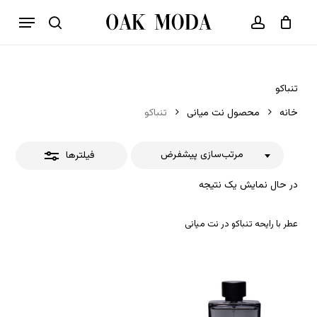
p
فهرست
o
بستن
حساب کاربری
سبد خرید
جستجو
بستن
n
فیلترها
t
تنباکو
خانه
محصول نت میانی
تنباکو
مرتب‌سازی پیشفرض
فیلترها
در حال نمایش یک نتیجه
عطر با رایحه تنباکو در نت میانی