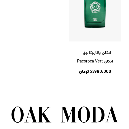
ادکلن پاکاروکا وق –
ادکلن Pacoroca Vert
2،980،000
تومان