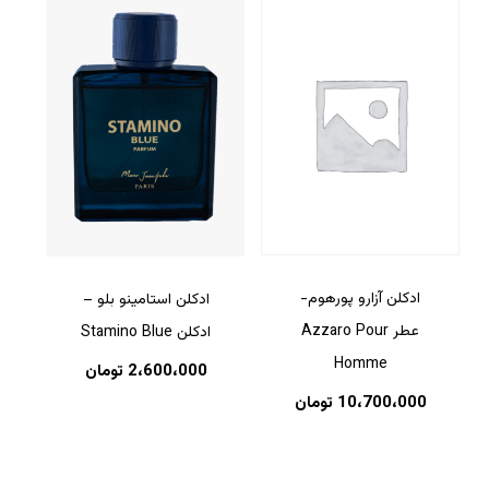
ادکلن آزارو پورهوم-
ادکلن استامینو بلو –
عطر Azzaro Pour
ادکلن Stamino Blue
Homme
2،600،000
تومان
10،700،000
تومان