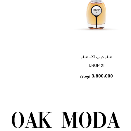
عطر دراپ XI- عطر
DROP XI
3،800،000
تومان