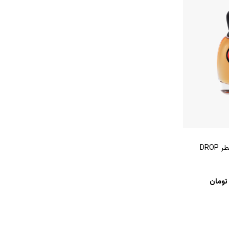
عطر دراپ VII- عطر DROP
تومان