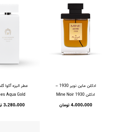
ادکلن ماین نویر 1930 –
عطر الیزه آکوا گل
هیچ محصولی در سبد خرید نیست.
ادکلن Mine Noir 1930
ees Aqua Gold
4،000،000
تومان
3،280،000
ت
بازگشت به فروشگاه