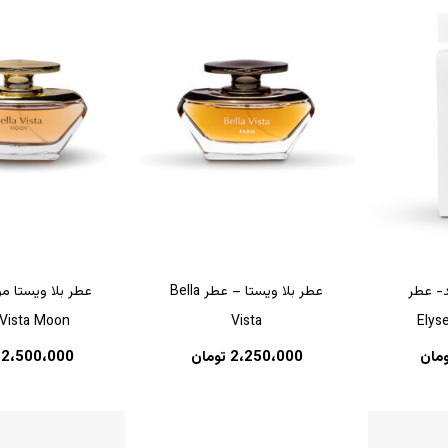
صفحه
محصول
انتخاب
شوند
د- عطر
عطر بلا ویستا – عطر Bella
عطر بلا ویستا م
 Vista Moon
Vista
Elys
ومان
2،250،000
تومان
2،500،000