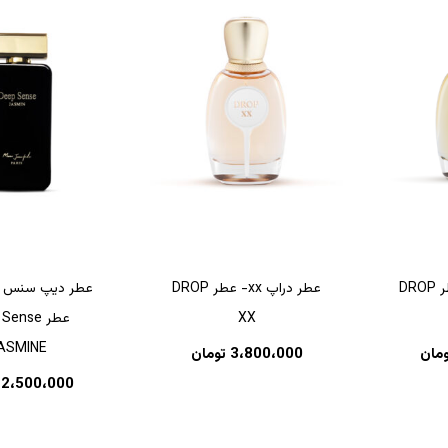
عطر دراپ XV- عطر DROP
عطر دراپ xx- عطر DROP
عطر دیپ سنس 
XX
عطر ense
ASMINE
ومان
3،800،000
تومان
2،500،000