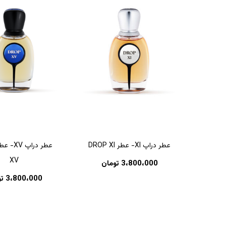
عطر دراپ XI- عطر DROP XI
XV
3،800،000
تومان
3،800،000
ت