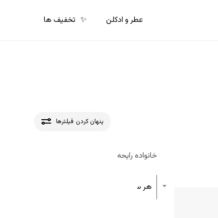
p
o
عطر و ادکلن
✨
تخفیف ها
n
t
پنهان کردن
فیلترها
خانواده رایحه
هر ساختار رایحه عطر