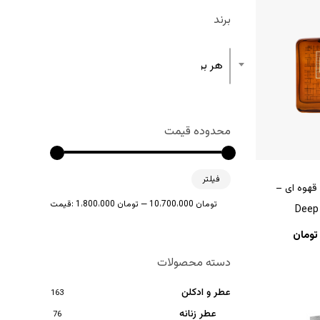
برند
هر برند
محدوده قیمت
حداقل
حداکثر
فیلتر
قیمت
قیمت
هوه ای –
10،700،000 تومان
—
1،800،000 تومان
قیمت:
تومان
دسته محصولات
عطر و ادکلن
163
عطر زنانه
76