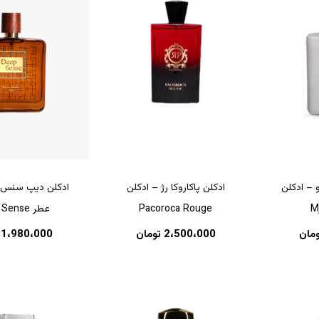
 – ادکلن
ادکلن پاکاروکا رژ – ادکلن
ادکلن دیپ سنس ق
M
Pacoroca Rouge
عطر Deep Sense
ومان
2،500،000
تومان
1،980،000