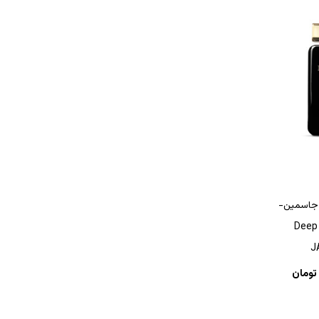
جاسمین-
Deep S
J
تومان