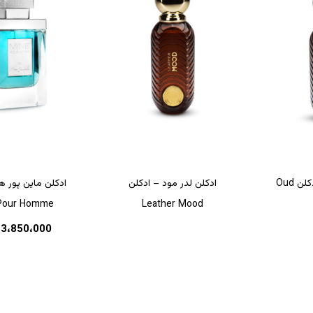
این
محصول
دارای
انواع
مختلفی
ادکلن عود مود – ادکلن Oud
ادکلن لدر مود – ادکلن
ادکلن ماین پور 
می
Pour Homme
Leather Mood
باشد.
3،850،000
گزینه
ها
ممکن
است
در