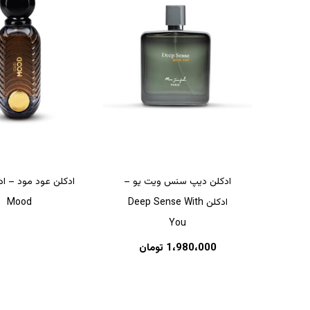
ادکلن دیپ سنس ویت یو –
ادکلن Deep Sense With
Mood
You
1،980،000
تومان