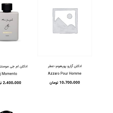
ادکلن آزارو پورهوم-عطر
ادکلن ام جی مومنتو
Azzaro Pour Homme
j Momento
10،700،000
تومان
2،400،000
ت