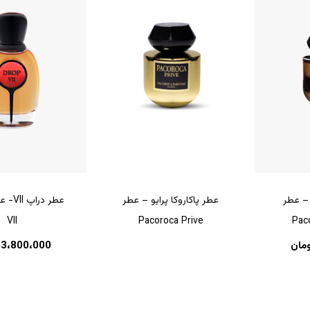
 – عطر
عطر پاکاروکا پرایو – عطر
VII
Pacoroca Prive
Pac
ومان
3،800،000