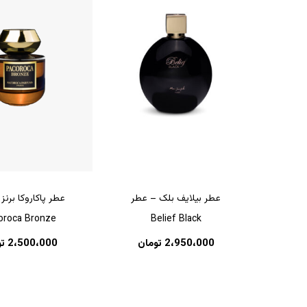
عطر بیلایف بلک – عطر
عطر پاکاروکا برنز
oroca Bronze
Belief Black
2،950،000
تومان
2،500،000
ت