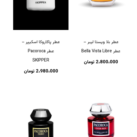
عطر بلا ویستا لیبر –
عطر پاکاروکا اسکیپر –
عطر Bella Vista Libre
عطر Pacoroca
SKIPPER
2،800،000
تومان
2،980،000
تومان