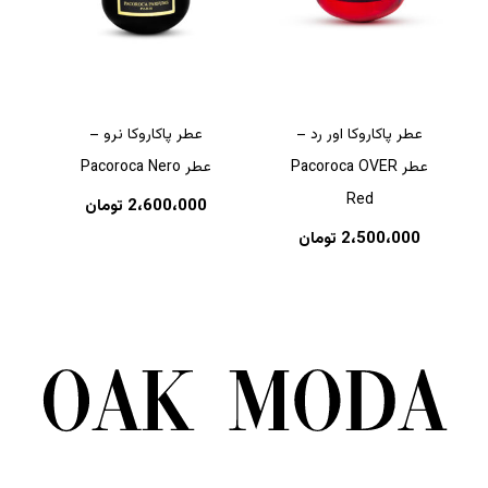
عطر پاکاروکا اور رد –
عطر پاکاروکا نرو –
عطر Pacoroca OVER
عطر Pacoroca Nero
Red
2،600،000
تومان
2،500،000
تومان
هیچ محصولی در سبد خرید نیست.
بازگشت به فروشگاه