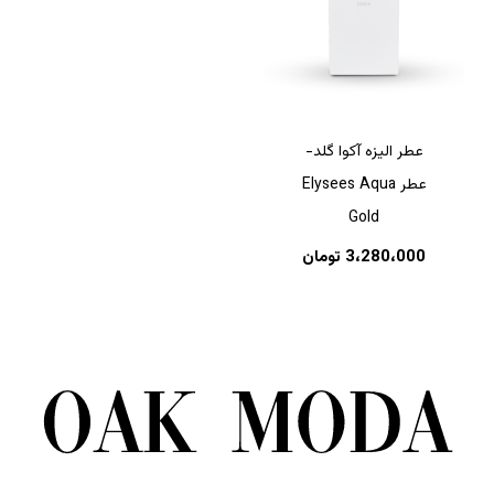
عطر الیزه آکوا گلد-
عطر Elysees Aqua
Gold
3،280،000
تومان