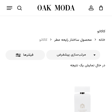
p
فهرست
o
بستن
حساب کاربری
سبد خرید
جستجو
بستن
n
فیلترها
t
کاکائو
خانه
محصول ساختار رایحه عطر
کاکائو
مرتب‌سازی پیشفرض
فیلترها
در حال نمایش یک نتیجه