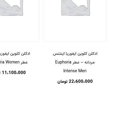
ادکلن کلوین ایفوریا اینتنس
ادکلن کلوین ایفوریا
مردانه – عطر Euphoria
عطر Euphoria Women
Intense Men
11،100،000
ت
22،600،000
تومان