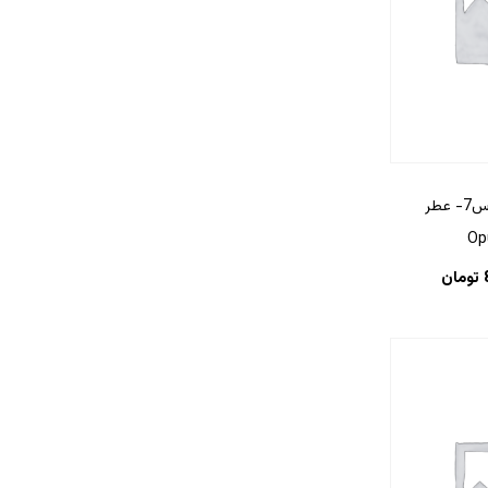
ادکلن آمواج اوپوس7- عطر
تومان