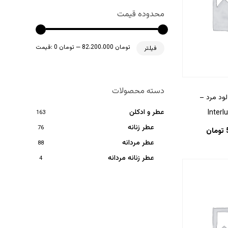
محدوده قیمت
حداقل
حداکثر
82،200،000 تومان
—
0 تومان
قیمت:
فیلتر
قیمت
قیمت
دسته محصولات
لود مرد –
عطر و ادکلن
163
عطر زنانه
76
تومان
عطر مردانه
88
عطر زنانه مردانه
4