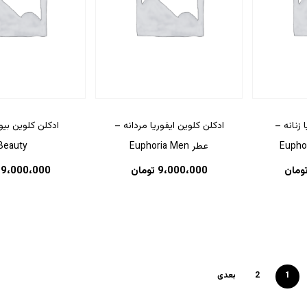
 زنانه –
ادکلن کلوین ایفوریا مردانه –
ادکلن کلوین بی
عطر Euphoria Men
Beauty
ومان
9،000،000
تومان
9،000،000
1
2
بعدی