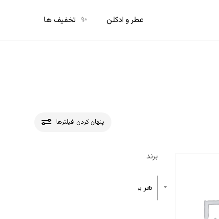
p
o
عطر و ادکلن
✨
تخفیف ها
n
t
پنهان کردن
فیلترها
برند
هر برند