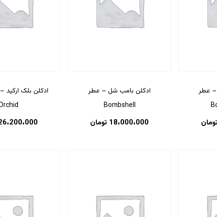
 – عطر
ادکلن بامب شل – عطر
Orchid
Bombshell
B
ومان
18،000،000
تومان
26،200،000