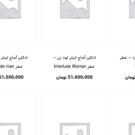
رد – عطر
ادکلن آماج اینتر لود زن –
ادکلن آماج اینتر 
عطر Interlude Woman
عطر Interlude man
ومان
51،000،000
تومان
51،500،000