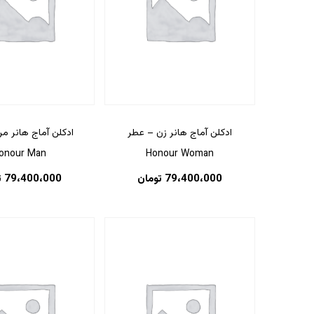
ادکلن آماج هانر زن – عطر
ادکلن آماج هانر م
onour Man
Honour Woman
79،400،000
تومان
79،400،000
ت