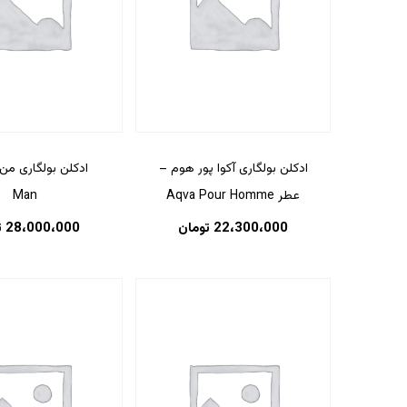
ادکلن بولگاری آکوا پور هوم –
ادکلن بولگاری من
عطر Aqva Pour Homme
Man
22،300،000
تومان
28،000،000
ت