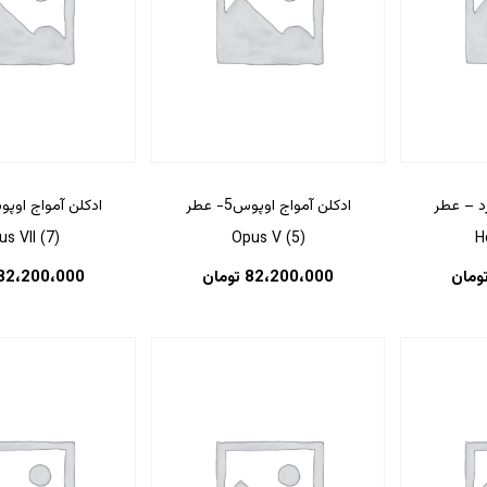
رد – عطر
ادکلن آمواج اوپوس5- عطر
(7) Opus VII
(5) Opus V
H
ومان
82،200،000
تومان
82،200،000