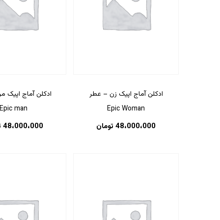
ادکلن آماج اپیک زن – عطر
ادکلن آماج اپیک م
Epic man
Epic Woman
48،000،000
تومان
48،000،000
ت