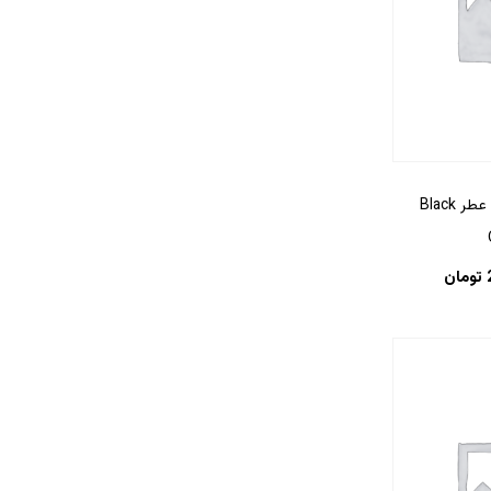
ادکلن بلک ارکید – عطر Black
تومان