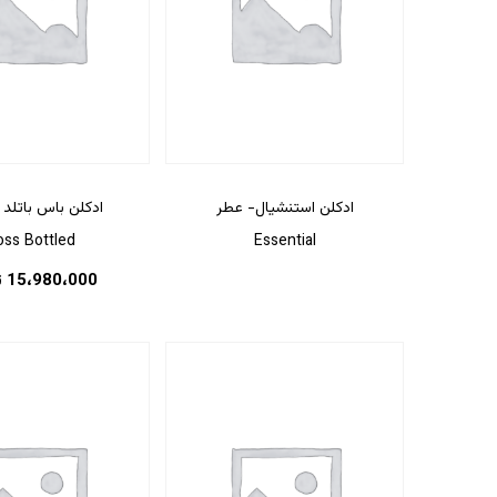
ادکلن استنشیال- عطر
ادکلن باس باتلد
oss Bottled
Essential
15،980،000
ت
هیچ محصولی در سبد خرید نیست.
بازگشت به فروشگاه