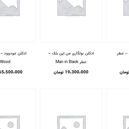
 – عطر
ادکلن بولگاری من این بلک –
عطر Man in Black
Wood
ومان
19،300،000
تومان
65،500،000