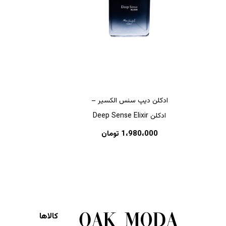
هیچ محصولی در سبد خرید نیست.
ادکلن دیپ سنس الکسیر –
ادکلن Deep Sense Elixir
بازگشت به فروشگاه
1،980،000
تومان
کالاها