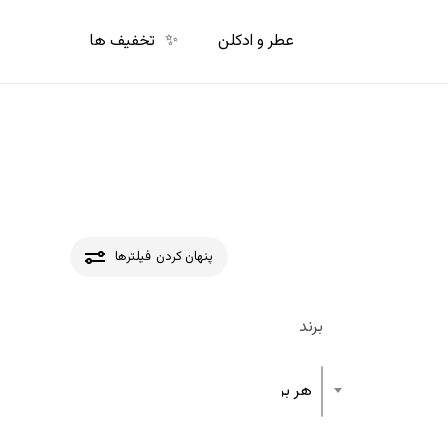
p
o
عطر و ادکلن
✨
تخفیف ها
n
t
پنهان کردن
فیلترها
برند
هر برند