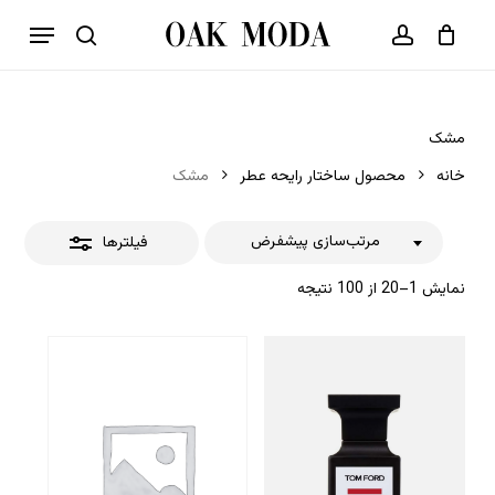
p
فهرست
o
بستن
حساب کاربری
سبد خرید
جستجو
بستن
n
فیلترها
t
مشک
خانه
محصول ساختار رایحه عطر
مشک
مرتب‌سازی پیشفرض
فیلترها
نمایش 1–20 از 100 نتیجه