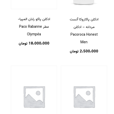
ادکلن پاکو رابان المپیا-
ادکلن پاکاروکا آنست
عطر Paco Rabanne
مردانه – ادکلن
Olympéa
Pacoroca Honest
Men
18،000،000
تومان
2،500،000
تومان