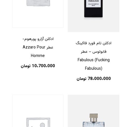
ادکلن آزارو پورهوم-
ادکلن تام فورد فاکینگ
عطر Azzaro Pour
فابولوس – عطر
Homme
Fabulous (Fucking
10،700،000
تومان
Fabulous)
78،000،000
تومان