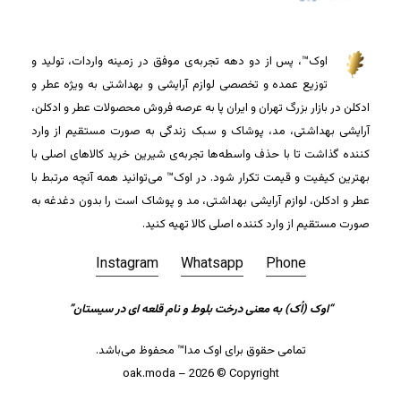
اوک™، پس از دو دهه تجربه‌ی موفق در زمینه واردات، تولید و
توزیع عمده و تخصصی لوازم آرایشی و بهداشتی به ویژه عطر و
ادکلن در بازار بزرگ تهران و ایران پا به عرصه فروش محصولات عطر و ادکلن،
آرایشی بهداشتی، مد، پوشاک و سبک زندگی به صورت مستقیم از وارد
کننده گذاشت تا با حذف واسطه‌ها تجربه‌ی شیرین خرید کالاهای اصلی با
بهترین کیفیت و قیمت تکرار شود. در اوک™ می‌توانید همه آنچه مرتبط با
عطر و ادکلن، لوازم آرایشی بهداشتی، مد و پوشاک است را بدون دغدغه به
صورت مستقیم از وارد کننده اصلی کالا تهیه کنید.
Instagram
Whatsapp
Phone
جمع جزء:
0
تومان
“اوک (اُک) به معنی درخت بلوط و نام قلعه ای در سیستان”
تمامی حقوق برای اوک مدا™ محفوظ می‌باشد.
مشاهده سبد خرید
تسویه حساب
oak.moda – 2026 © Copyright