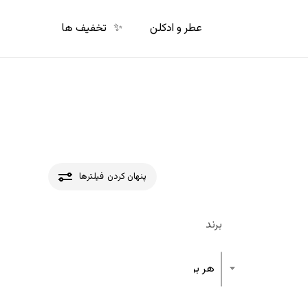
p
o
عطر و ادکلن
✨
تخفیف ها
n
t
پنهان کردن
فیلترها
برند
هر برند