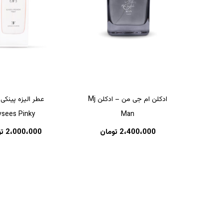
ادکلن ام جی من – ادکلن Mj
عطر الیزه پینکی
ysees Pinky
Man
هیچ محصولی در سبد خرید نیست.
2،400،000
تومان
2،000،000
ت
بازگشت به فروشگاه