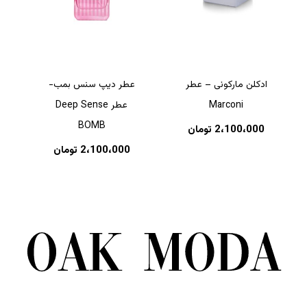
ادکلن مارکونی – عطر
عطر دیپ سنس بمب-
Marconi
عطر Deep Sense
BOMB
2،100،000
تومان
2،100،000
تومان
هیچ محصولی در سبد خرید نیست.
بازگشت به فروشگاه