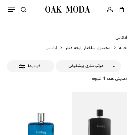
p
فهرست
o
بستن
حساب کاربری
سبد خرید
جستجو
بستن
n
فیلترها
t
آناناس
خانه
محصول ساختار رایحه عطر
آناناس
مرتب‌سازی پیشفرض
فیلترها
نمایش همه 4 نتیجه