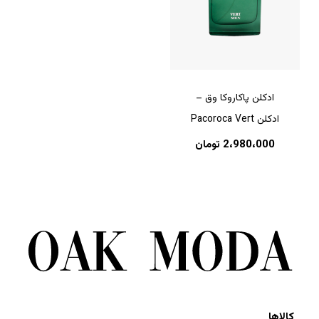
ادکلن پاکاروکا وق –
ادکلن Pacoroca Vert
2،980،000
تومان
کالاها