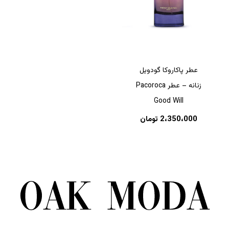
عطر پاکاروکا گودویل
زنانه – عطر Pacoroca
Good Will
2،350،000
تومان