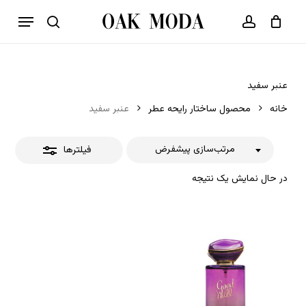
p
فهرست
o
بستن
حساب کاربری
سبد خرید
جستجو
بستن
n
فیلترها
t
عنبر سفید
خانه
محصول ساختار رایحه عطر
عنبر سفید
مرتب‌سازی پیشفرض
فیلترها
در حال نمایش یک نتیجه