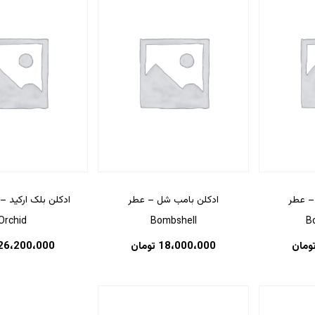
 – عطر
ادکلن بامب شل – عطر
Orchid
Bombshell
B
ومان
18،000،000
تومان
26،200،000