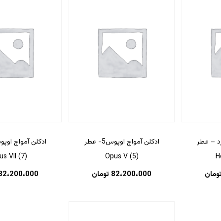
رد – عطر
ادکلن آمواج اوپوس5- عطر
(7) Opus VII
(5) Opus V
H
ومان
82،200،000
تومان
82،200،000