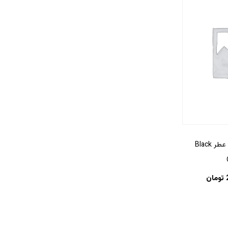
ادکلن بلک ارکید – عطر Black
تومان