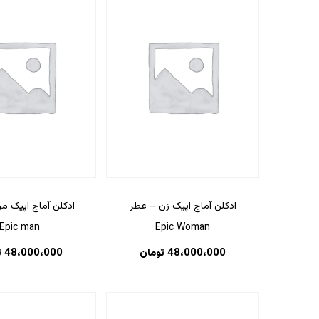
ادکلن آماج اپیک زن – عطر
ادکلن آماج اپیک م
Epic man
Epic Woman
48،000،000
تومان
48،000،000
ت