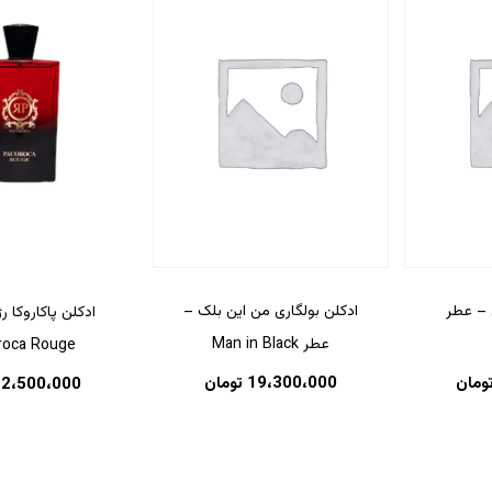
 – عطر
ادکلن بولگاری من این بلک –
ادکلن پاکاروکا ر
عطر Man in Black
roca Rouge
ومان
19،300،000
تومان
2،500،000