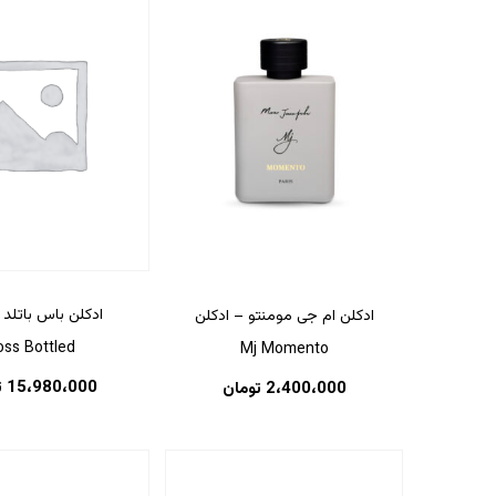
ادکلن باس باتلد
ادکلن ام جی مومنتو – ادکلن
oss Bottled
Mj Momento
15،980،000
ت
2،400،000
تومان