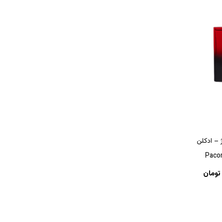
ژ – ادکلن
Paco
تومان