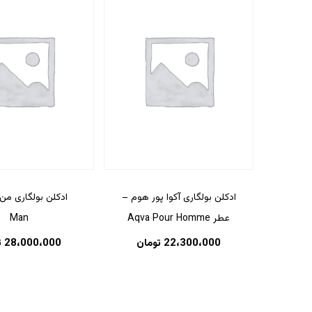
ادکلن بولگاری آکوا پور هوم –
ادکلن بولگاری من
عطر Aqva Pour Homme
Man
22،300،000
تومان
28،000،000
ت