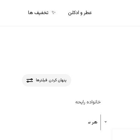
p
o
عطر و ادکلن
✨
تخفیف ها
n
t
پنهان کردن
فیلترها
خانواده رایحه
هر ساختار رایحه عطر