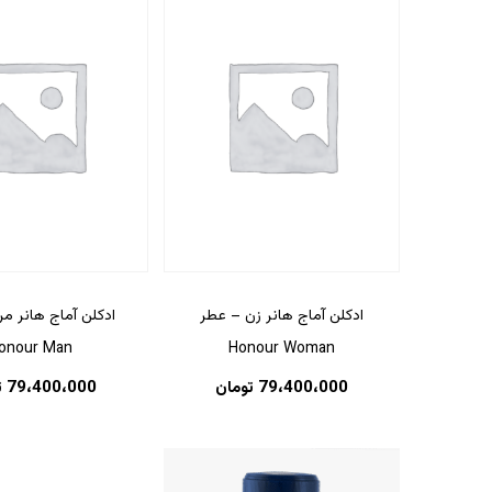
ادکلن آماج هانر زن – عطر
ادکلن آماج هانر م
onour Man
Honour Woman
79،400،000
تومان
79،400،000
ت