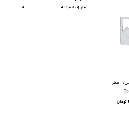
عطر زنانه مردانه
4
ادکلن آمواج اوپوس7- عطر
تومان