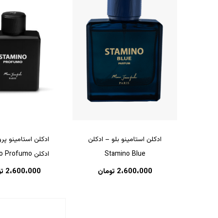
ادکلن استامینو بلو – ادکلن
ادکلن استامینو پر
هیچ محصولی در سبد خرید نیست.
Stamino Blue
ادکلن Stamino Profumo
2،600،000
تومان
2،600،000
ت
بازگشت به فروشگاه