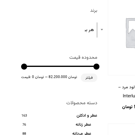
برند
هر برند
محدوده قیمت
حداقل
حداکثر
82،200،000 تومان
—
0 تومان
قیمت:
فیلتر
قیمت
قیمت
لود مرد –
دسته محصولات
تومان
عطر و ادکلن
163
عطر زنانه
76
عطر مردانه
88