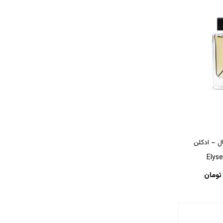
ال – ادکلن
Elyse
تومان