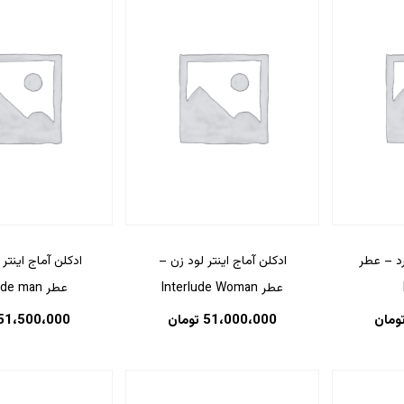
رد – عطر
ادکلن آماج اینتر لود زن –
ادکلن آماج اینتر 
عطر Interlude Woman
عطر Interlude man
ومان
51،000،000
تومان
51،500،000