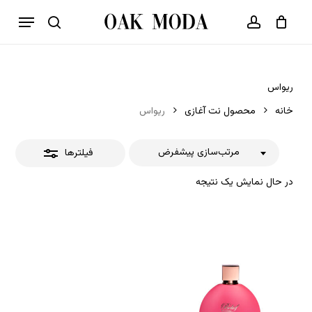
p
فهرست
o
بستن
حساب کاربری
سبد خرید
جستجو
بستن
n
فیلترها
t
ریواس
خانه
محصول نت آغازی
ریواس
مرتب‌سازی پیشفرض
فیلترها
در حال نمایش یک نتیجه