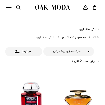
p
فهرست
o
بستن
حساب کاربری
سبد خرید
جستجو
بستن
n
فیلترها
t
نارنگی ماندارین
خانه
محصول نت آغازی
نارنگی ماندارین
مرتب‌سازی پیشفرض
فیلترها
نمایش همه 2 نتیجه