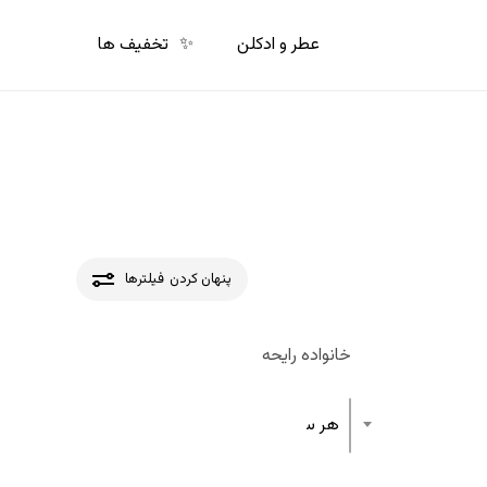
p
o
عطر و ادکلن
✨
تخفیف ها
n
t
پنهان کردن
فیلترها
خانواده رایحه
هر ساختار رایحه عطر