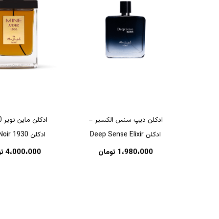
ادکلن دیپ سنس الکسیر –
ادکلن Deep Sense Elixir
ادکلن Mine Noir 1930
1،980،000
تومان
4،000،000
ت