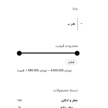
برند
هر برند
محدوده قیمت
حداقل
حداکثر
فیلتر
قیمت
قیمت
4،000،000 تومان
—
1،980،000 تومان
قیمت:
دسته محصولات
عطر و ادکلن
163
عطر زنانه
76