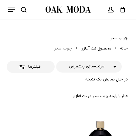
p
فهرست
o
بستن
حساب کاربری
سبد خرید
جستجو
بستن
n
فیلترها
t
چوب سدر
خانه
محصول نت آغازی
چوب سدر
مرتب‌سازی پیشفرض
فیلترها
در حال نمایش یک نتیجه
عطر با رایحه چوب سدر در نت آغازی