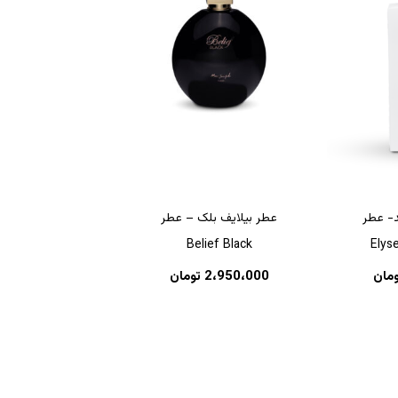
د- عطر
عطر بیلایف بلک – عطر
Belief Black
Elys
ومان
2،950،000
تومان