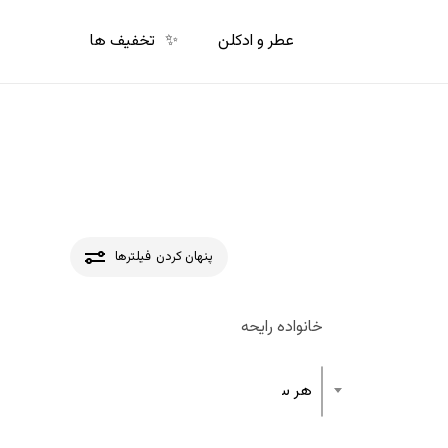
p
o
عطر و ادکلن
✨
تخفیف ها
n
t
پنهان کردن
فیلترها
خانواده رایحه
هر ساختار رایحه عطر