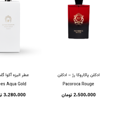
ادکلن پاکاروکا رژ – ادکلن
عطر الیزه آکوا گل
ees Aqua Gold
Pacoroca Rouge
2،500،000
تومان
3،280،000
ت
هیچ محصولی در سبد خرید نیست.
بازگشت به فروشگاه