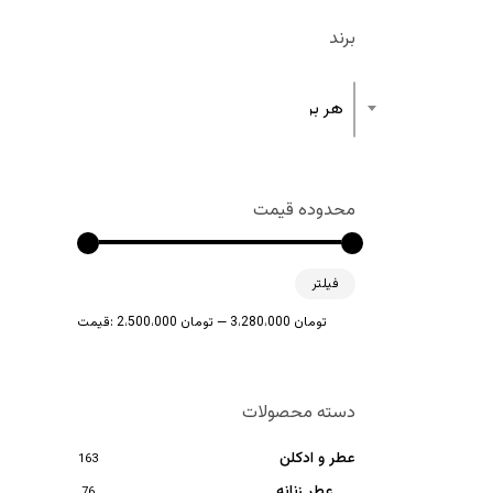
برند
هر برند
محدوده قیمت
حداقل
حداکثر
فیلتر
قیمت
قیمت
3،280،000 تومان
—
2،500،000 تومان
قیمت:
دسته محصولات
عطر و ادکلن
163
عطر زنانه
76